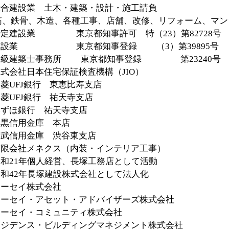
業 土木・建築・設計・施工請負
、各種工事、店舗、改修、リフォーム、マンシ
東京都知事許可 特（23）第82728号
京都知事登録 （3）第39895号
所 東京都知事登録 第23240号
本住宅保証検査機構（JIO）
J銀行 東恵比寿支店
行 祐天寺支店
 祐天寺支店
庫 本店
 渋谷東支店
メネクス（内装・インテリア工事）
年個人経営、長塚工務店として活動
昭和42年長塚建設株式会社として法人化
セイ株式会社
ット・アドバイザーズ株式会社
ミュニティ株式会社
ルディングマネジメント株式会社