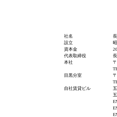
社名 長塚建
設立 昭和42
資本金 200
代表取締役 長塚
本社 〒150-002
TEL 03-3770-02
目黒分室 〒153-0
TEL 03-3791-09
自社賃貸ビル 五本木第
五本木第二ビル 
EN祐天寺Ⅰ 
EN祐天寺Ⅱ 
EN恵比寿ビル 