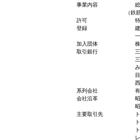
事業内容 総合建設
（鉄筋、鉄骨、木造
許可 特定建設業 
登録 建設業 東
一級建築士事務
加入団体 株式会社日
取引銀行 三菱UF
三菱UFJ銀
みずほ銀行
目黒信用金
西武信用金庫
系列会社 有限会社
会社沿革 昭和21
主要取引先 トー
トーセイ・アセ
トーセイ・コ
レジデンス・ビ